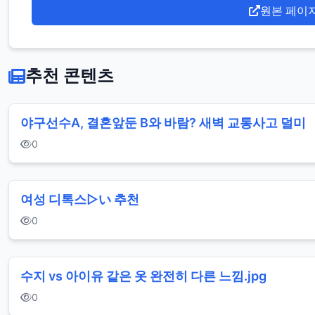
원본 페이
추천 콘텐츠
야구선수A, 결혼앞둔 B와 바람? 새벽 교통사고 덜미
0
여성 디톡스▷い 추천
0
수지 vs 아이유 같은 옷 완전히 다른 느낌.jpg
0