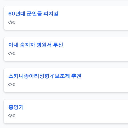
60년대 군인들 피지컬
0
아내 숨지자 병원서 투신
0
스키니종아리성형イ보조제 추천
0
홍영기
0