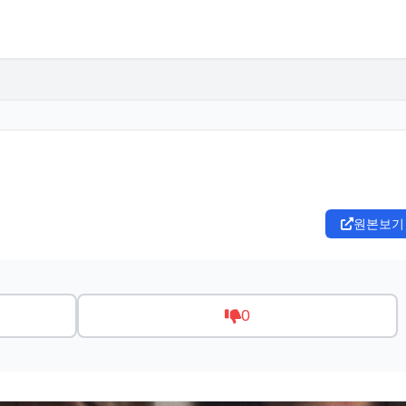
원본보기
0