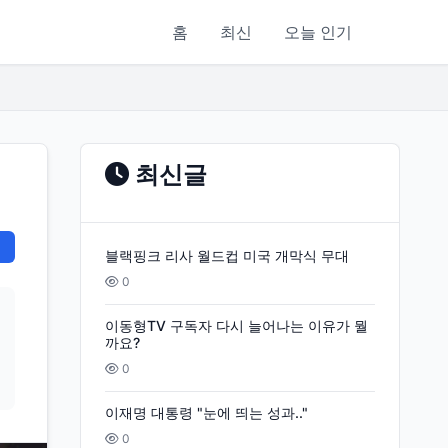
홈
최신
오늘 인기
최신글
블랙핑크 리사 월드컵 미국 개막식 무대
0
이동형TV 구독자 다시 늘어나는 이유가 뭘
까요?
0
이재명 대통령 "눈에 띄는 성과.."
0