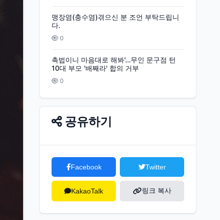
맹장염(충수염)겪으신 분 조언 부탁드립니
다.
0
촉법이니 마음대로 해봐'…무인 문구점 턴
10대 부모 '배째라' 합의 거부
0
공유하기
Facebook
Twitter
링크 복사
KakaoTalk