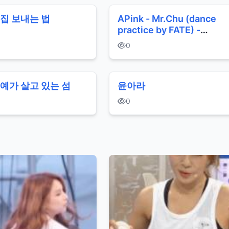
집 보내는 법
APink - Mr.Chu (dance
practice by FATE) -
Christmas ver.
0
예가 살고 있는 섬
윤아라
0