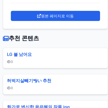
원본 페이지로 이동
추천 콘텐츠
LG 불 났어요
0
허벅지살빼기㎯い 추천
0
화가로 변신한 윤은혜의 작품.jpg