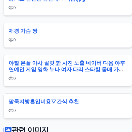
0
재경 가슴 짱
0
야짤 은꼴 야사 꼴릿 핡 사진 노출 네이버 다음 야후
연예인 게임 영화 누나 여자 다리 스타킹 몸매 가슴
슴가 사툐넷
0
팔둑지방흡입비용▽간식 추천
0
관련 이미지