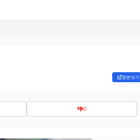
원본보기
0