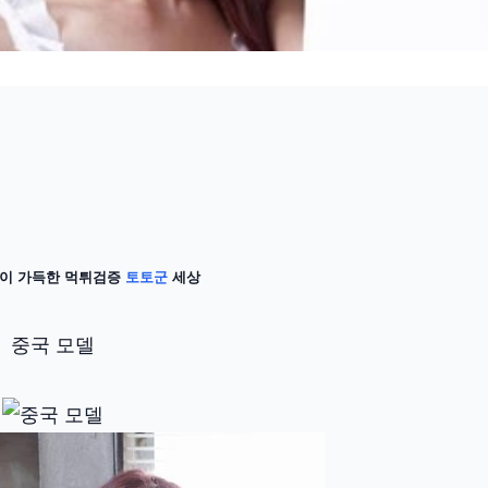
이 가득한 먹튀검증
토토군
세상
중국 모델