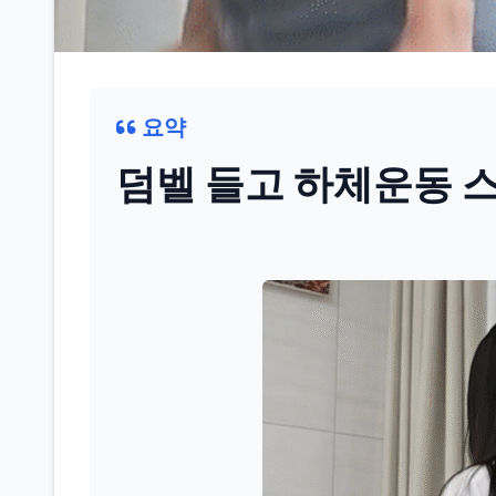
요약
덤벨 들고 하체운동 