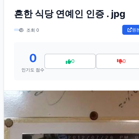
흔한 식당 연예인 인증 . jpg
원
조회 0
0
0
0
인기도 점수