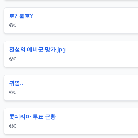
호? 불호?
0
전설의 예비군 망가.jpg
0
귀염..
0
롯데리아 투표 근황
0