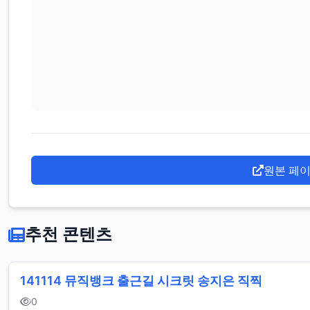
원본 페
추천 콘텐츠
141114 뮤직뱅크 출근길 시크릿 송지은 직찍
0