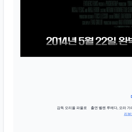
감독
오리올 파울로
출연
벨렌 루에다, 오라 가
리뷰