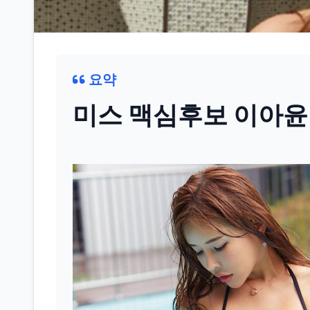
요약
미스 맥심후보 이아윤 