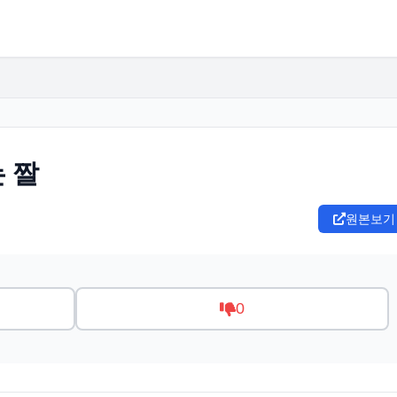
 짤
원본보기
0