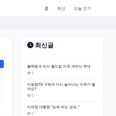
홈
최신
오늘 인기
최신글
블랙핑크 리사 월드컵 미국 개막식 무대
0
이동형TV 구독자 다시 늘어나는 이유가 뭘
까요?
0
이재명 대통령 "눈에 띄는 성과.."
0