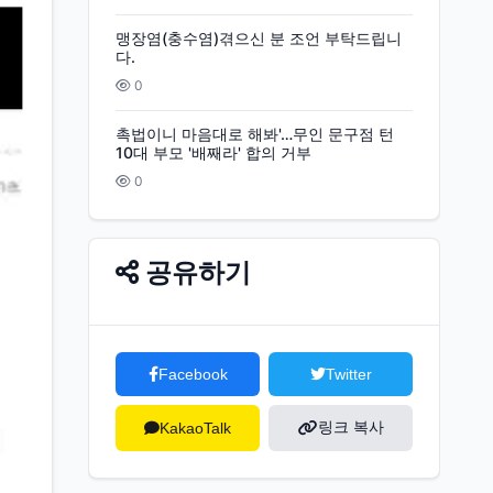
맹장염(충수염)겪으신 분 조언 부탁드립니
다.
0
촉법이니 마음대로 해봐'…무인 문구점 턴
10대 부모 '배째라' 합의 거부
0
공유하기
Facebook
Twitter
링크 복사
KakaoTalk