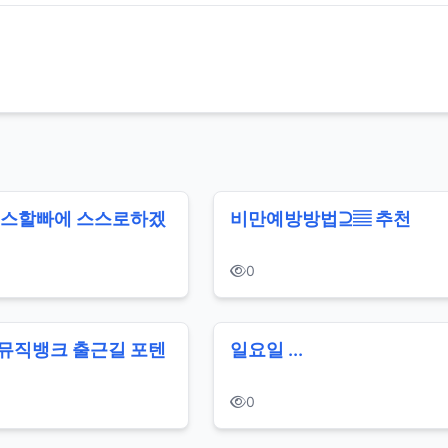
디스할빠에 스스로하겠
비만예방방법⊇▤ 추천
0
9 뮤직뱅크 출근길 포텐
일요일 ...
0