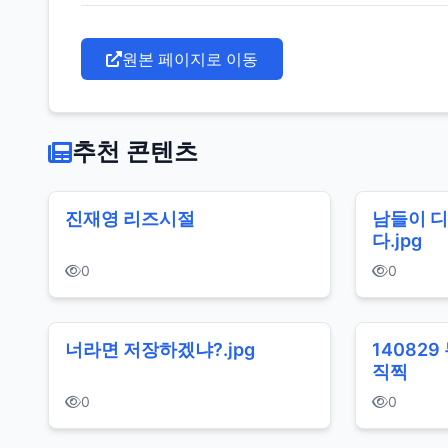
원본 페이지로 이동
추천 콘텐츠
진재영 리즈시절
남들이 
다.jpg
0
0
너라면 저장하겠냐?.jpg
14082
직찍
0
0