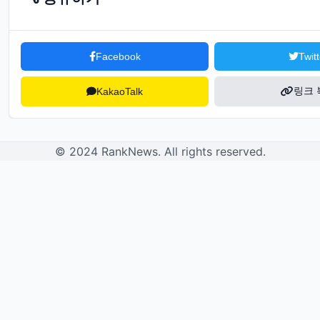
Facebook
Twitt
링크 
KakaoTalk
© 2024 RankNews. All rights reserved.