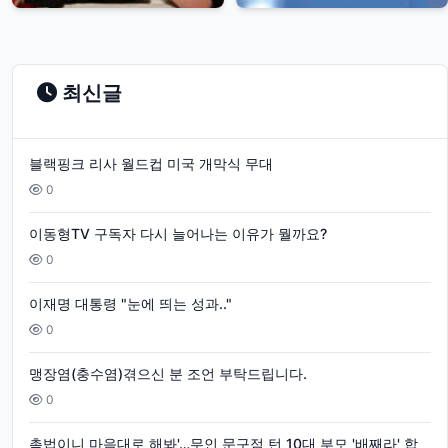
최신글
블랙핑크 리사 월드컵 미국 개막식 무대
0
이동형TV 구독자 다시 늘어나는 이유가 뭘까요?
0
이재명 대통령 "눈에 띄는 성과.."
0
맹장염(충수염)겪으신 분 조언 부탁드립니다.
0
촉법이니 마음대로 해봐'…무인 문구점 턴 10대 부모 '배째라' 합