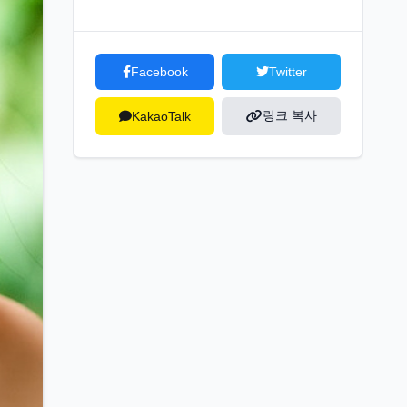
Facebook
Twitter
링크 복사
KakaoTalk