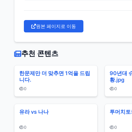
원본 페이지로 이동
추천 콘텐츠
한문제만 더 맞추면 1억을 드립
90년대 
니다.
황.jpg
0
0
유라 vs 나나
투머치토
0
0