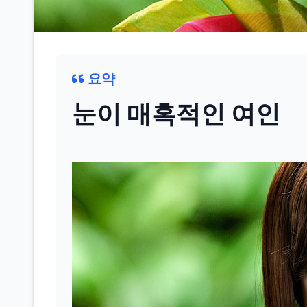
요약
눈이 매혹적인 여인