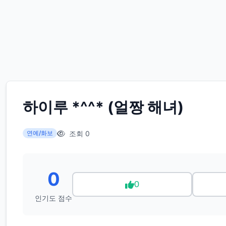
하이루 *^^* (얼짱 해녀)
조회 0
연예/화보
0
0
인기도 점수