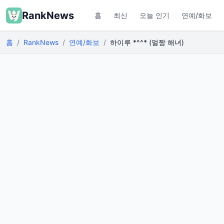
RankNews
홈
최신
오늘 인기
연예/화보
홈
RankNews
연예/화보
하이루 *^^* (얼짱 해녀)