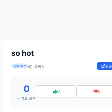
so hot
원본
조회 0
연예/화보
0
0
0
인기도 점수