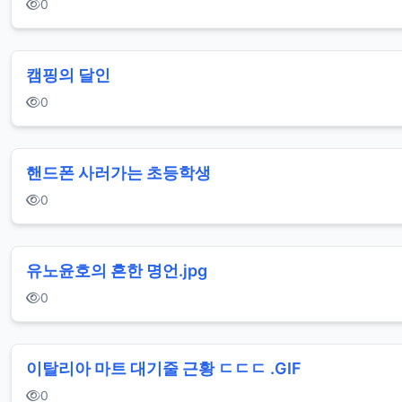
0
캠핑의 달인
0
핸드폰 사러가는 초등학생
0
유노윤호의 흔한 명언.jpg
0
이탈리아 마트 대기줄 근황 ㄷㄷㄷ .GIF
0