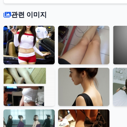
출
관련 이미지
고
딩
소
녀
시
대
몸
매
유
리
제
시
카