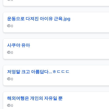
누
드
운동으로 다져진 아이유 근육.jpg
팬
0
티
지
가
사쿠야 유아
섹
0
시
엉
저엉말 크고 아름답다...ㅎㄷㄷㄷ
덩
0
이
태
해외여행은 개인의 자유일 뿐
연
0
노