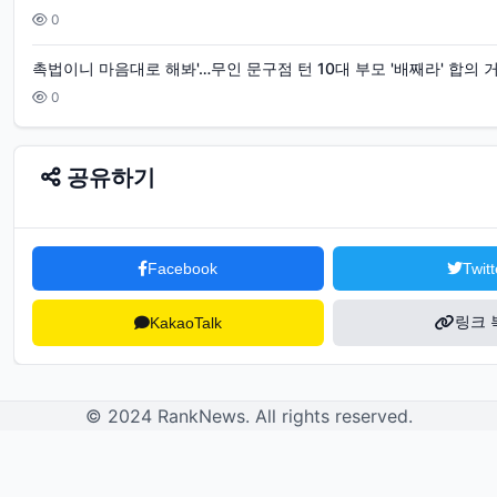
거
0
리
촉법이니 마음대로 해봐'…무인 문구점 턴 10대 부모 '배째라' 합의 
꼭
0
지
현
공유하기
아
얼
짱
Facebook
Twitt
은
링크 
KakaoTalk
근
히
선
© 2024 RankNews. All rights reserved.
미
움