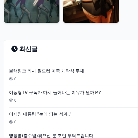
비
키
니
방
송
최신글
사
고
블랙핑크 리사 월드컵 미국 개막식 무대
게
0
임
이동형TV 구독자 다시 늘어나는 이유가 뭘까요?
화
0
보
몰
이재명 대통령 "눈에 띄는 성과.."
0
카
길
맹장염(충수염)겪으신 분 조언 부탁드립니다.