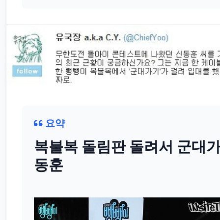
요약
복불복 돌림판 돌려서 군대가
동훈