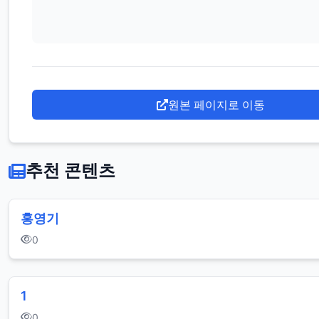
일
반
인
연
예
원본 페이지로 이동
인
도
추천 콘텐츠
끼
자
홍영기
국
0
은
꼴
가
1
슴
0