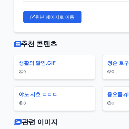
원본 페이지로 이동
추천 콘텐츠
생활의 달인.GIF
청순 호구
0
0
야노 시호 ㄷㄷㄷ
용오름.gi
0
0
관련 이미지