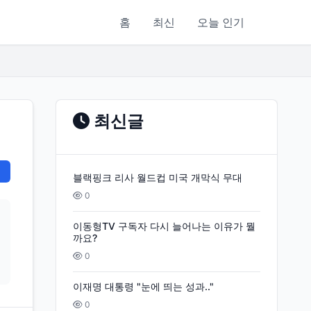
홈
최신
오늘 인기
최신글
블랙핑크 리사 월드컵 미국 개막식 무대
0
이동형TV 구독자 다시 늘어나는 이유가 뭘
까요?
0
이재명 대통령 "눈에 띄는 성과.."
0