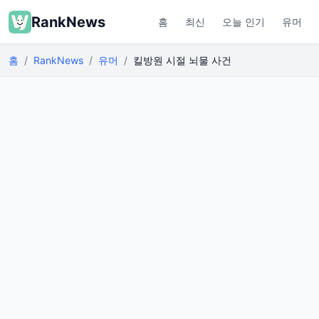
RankNews
홈
최신
오늘 인기
유머
홈
RankNews
유머
킬방원 시절 뇌물 사건