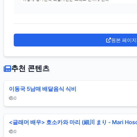
원본 페이지
추천 콘텐츠
이동국 5남매 배달음식 식비
0
<글래머 배우> 호소카와 마리 (細川 まり - Mari Hoso
0