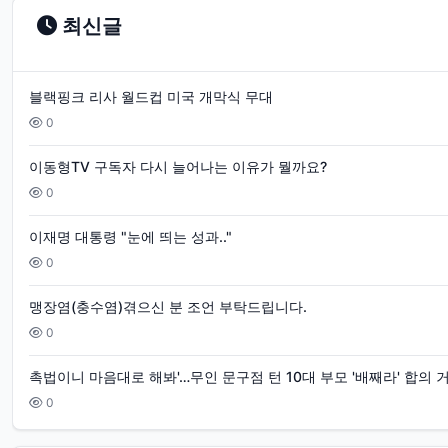
최신글
블랙핑크 리사 월드컵 미국 개막식 무대
0
이동형TV 구독자 다시 늘어나는 이유가 뭘까요?
0
이재명 대통령 "눈에 띄는 성과.."
0
맹장염(충수염)겪으신 분 조언 부탁드립니다.
0
촉법이니 마음대로 해봐'…무인 문구점 턴 10대 부모 '배째라' 합의 
0