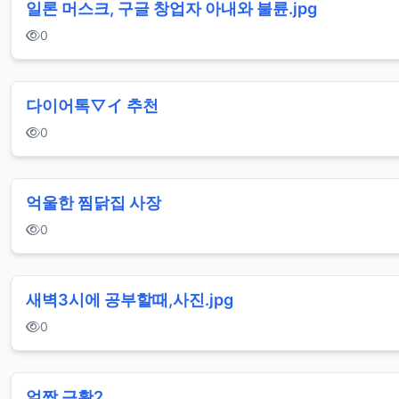
일론 머스크, 구글 창업자 아내와 불륜.jpg
0
다이어톡▽イ 추천
0
억울한 찜닭집 사장
0
새벽3시에 공부할때,사진.jpg
0
얼짱 근황2