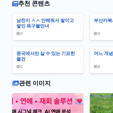
추천 콘텐츠
남친이 ㅅㅅ 안해줘서 쌓이고
부산카복
쌓인 욕구불만녀
0
0
중국에서만 살 수 있는 기묘한
어느 개념
물건
0
0
관련 이미지