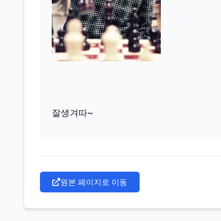
잘생겨따~
원본 페이지로 이동