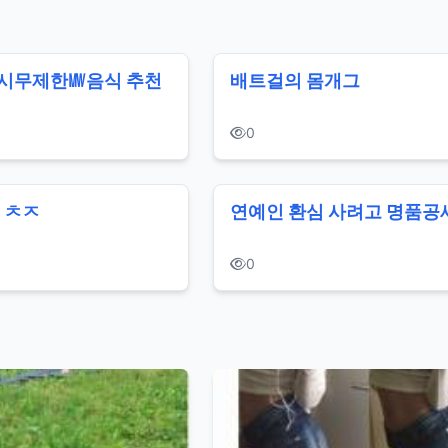
시무제한㎿음식 추천
배트걸의 몸개그
0
 ㅊㅈ
연예인 환심 사려고 명품공
0