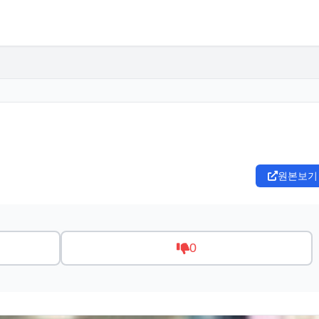
원본보기
0