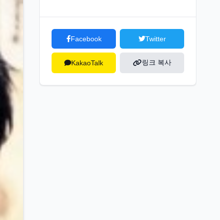
Facebook
Twitter
링크 복사
KakaoTalk