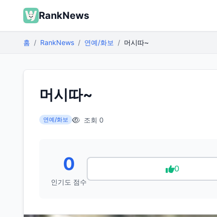
RankNews
홈
RankNews
연예/화보
머시따~
머시따~
조회 0
연예/화보
0
0
인기도 점수