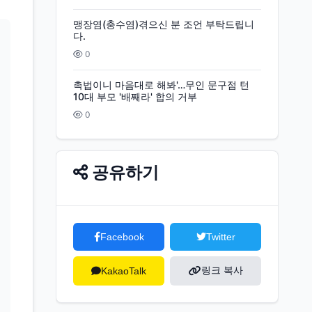
맹장염(충수염)겪으신 분 조언 부탁드립니
다.
0
촉법이니 마음대로 해봐'…무인 문구점 턴
10대 부모 '배째라' 합의 거부
0
공유하기
Facebook
Twitter
링크 복사
KakaoTalk