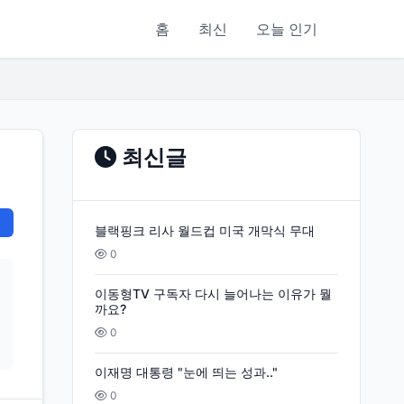
홈
최신
오늘 인기
최신글
블랙핑크 리사 월드컵 미국 개막식 무대
0
이동형TV 구독자 다시 늘어나는 이유가 뭘
까요?
0
이재명 대통령 "눈에 띄는 성과.."
0