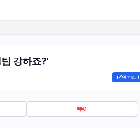
청팀 강하죠?'
원본보기
0