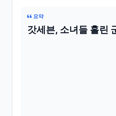
요약
갓세븐, 소녀들 홀린 군