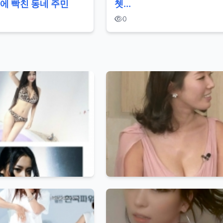
에 빡친 동네 주민
쳇...
0