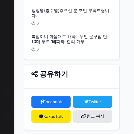
맹장염(충수염)겪으신 분 조언 부탁드립니
다.
0
촉법이니 마음대로 해봐'…무인 문구점 턴
10대 부모 '배째라' 합의 거부
0
공유하기
Facebook
Twitter
링크 복사
KakaoTalk