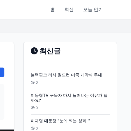
홈
최신
오늘 인기
최신글
블랙핑크 리사 월드컵 미국 개막식 무대
0
이동형TV 구독자 다시 늘어나는 이유가 뭘
까요?
0
이재명 대통령 "눈에 띄는 성과.."
0