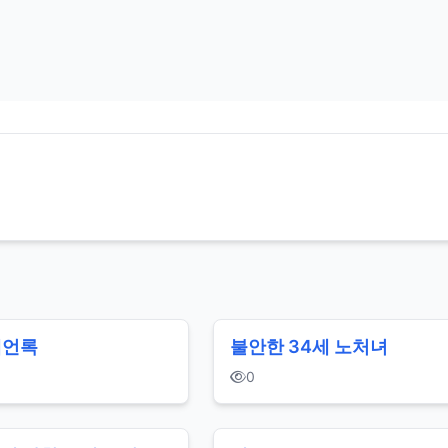
예언록
불안한 34세 노처녀
0