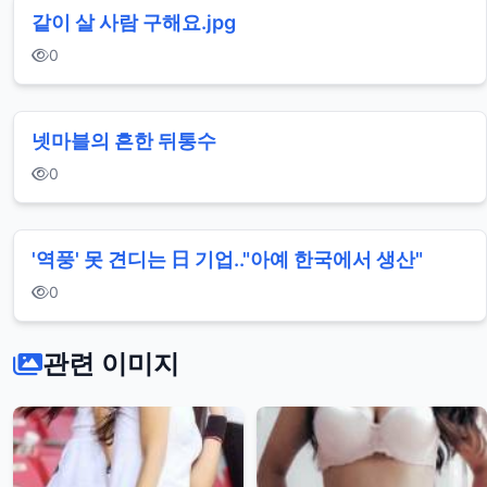
같이 살 사람 구해요.jpg
0
넷마블의 흔한 뒤통수
0
'역풍' 못 견디는 日 기업.."아예 한국에서 생산"
0
관련 이미지