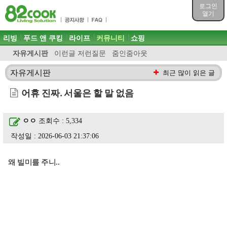
목차
로그인
주메뉴 바로가기
열기
컨텐츠 바로가기
검색 바로가기
주메뉴
리빙
푸드 앤 쿠킹
라이프
커뮤니티
쇼핑
로그인 바로가기
자유게시판
이런글 저런질문
줌인줌아웃
자유게시판
최근 많이 읽은 글
어휴 진짜. 서울은 할 말 없음
ㅇㅇ
조회수 : 5,334
작성일 : 2026-06-03 21:37:06
왜 빌미를 주니..